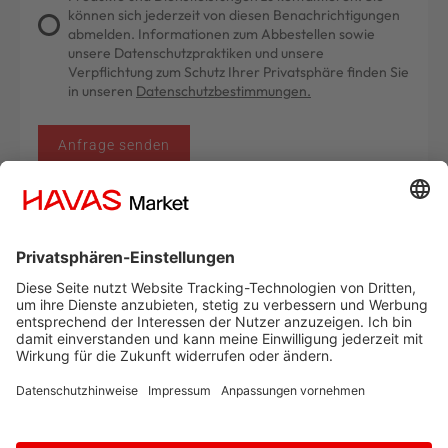
können sich jederzeit von diesen Benachrichtigungen
abmelden. Informationen zum Abbestellen sowie
unsere Datenschutzpraktiken und unsere
Verpflichtung zum Schutz Ihrer Privatsphäre finden Sie
in unseren
Datenschutzbestimmungen.
Anfrage senden
KONTAKT
+49 40 399 278 0
info_de@havasmarket.com
ADRESSE
HAVAS Market