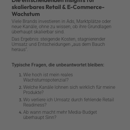
Amazon, Otto, DocMorris
Ma
skalierbares Retail & E-Commerce-
inkl. Category Revenue
& Co: Kanalübergreifendes
Co
Wachstum
Benchmark & Bestseller-
Scoring aus Visibility,
Analyse
Availability & Buy Box Win-
Viele Brands investieren in Ads, Marktplätze oder
neue Kanäle, ohne zu wissen, ob ihre Grundlagen
Rate
überhaupt skalierbar sind.
Das Ergebnis: steigende Kosten, stagnierender
Umsatz und Entscheidungen „aus dem Bauch
heraus“.
Typische Fragen, die unbeantwortet bleiben:
Wie hoch ist mein reales
Wachstumspotenzial?
Welche Kanäle lohnen sich wirklich für meine
Produkte?
Wo verliere ich Umsatz durch fehlende Retail
Readiness?
Ab wann macht mehr Media-Budget
überhaupt Sinn?