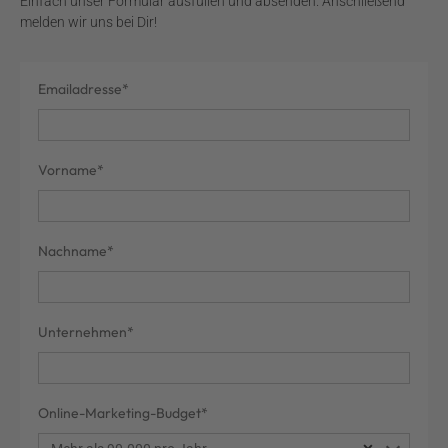
Einfach unser Formular ausfüllen und absenden. Anschließend
melden wir uns bei Dir!
Service
Emailadresse*
Agreement
Vorname*
Nachname*
Unternehmen*
Online-Marketing-Budget*