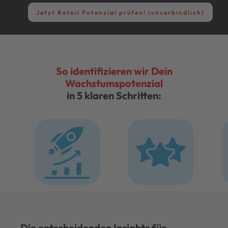
Jetzt Retail Potenzial prüfen! (unverbindlich)
So identifizieren wir Dein
Wachstumspotenzial
in 5 klaren Schritten:
Wie viel
Wie stark ist Deine
W
Umsatzpotenzial
Brand im Digital
W
steckt in Deiner
Shelf wirklich?
Die entscheidenden Insights für
Kategorie?